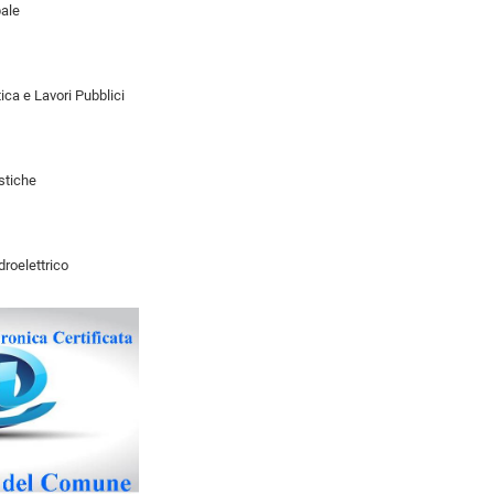
pale
ica e Lavori Pubblici
istiche
Idroelettrico