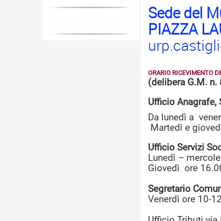
Sede del M
PIAZZA LA
urp.castigl
ORARIO RICEVIMENTO DE
(delibera G.M. n
Ufficio Anagrafe, 
Da lunedì a vene
Martedì e gioved
Ufficio Servizi Soc
Lunedì – mercole
Giovedì ore 16.0
Segretario Comun
Venerdì ore 10-1
Ufficio Tributi vi