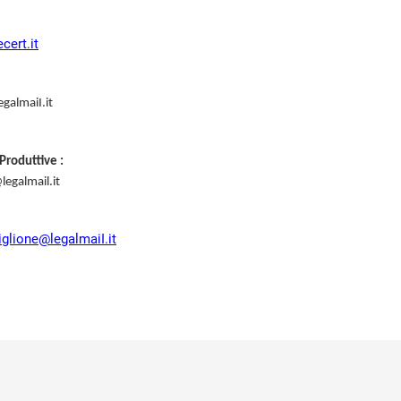
cert.it
egalmaiI.it
Produttive :
@legalmail.it
iglione@legalmaiI.it