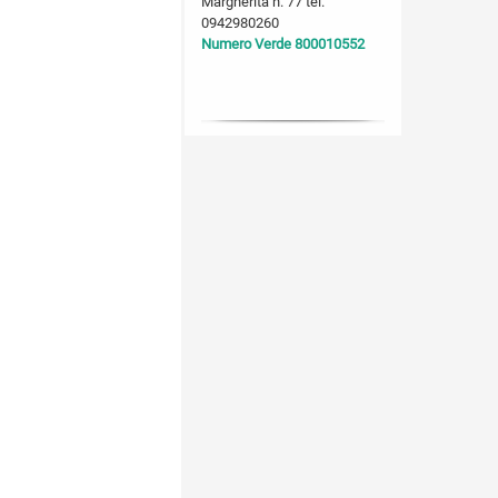
Margherita n. 77 tel.
0942980260
Numero Verde 800010552