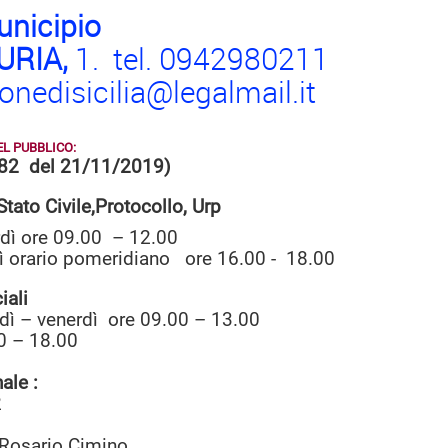
unicipio
URIA,
1. tel. 0942980211
ionedisicilia@legalmail.it
L PUBBLICO:
. 82 del 21/11/2019)
Stato Civile,Protocollo, Urp
rdì ore 09.00 – 12.00
ì orario pomeridiano ore 16.00 - 18.00
iali
dì – venerdì ore 09.00 – 13.00
0 – 18.00
ale :
2
a Rosario Cimino