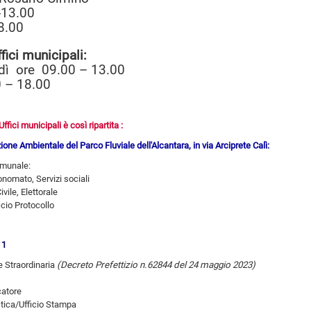
-13.00
8.00
uffici municipali:
dì ore 09.00 – 13.00
0 – 18.00
fici municipali è così ripartita :
ione Ambientale del Parco Fluviale dell'Alcantara, in via Arciprete Calì:
omunale:
onomato, Servizi sociali
vile, Elettorale
Personale,ufficio Protocollo
 1
e Straordinaria
(Decreto Prefettizio n.62844 del 24 maggio 2023)
catore
stica/Ufficio Stampa