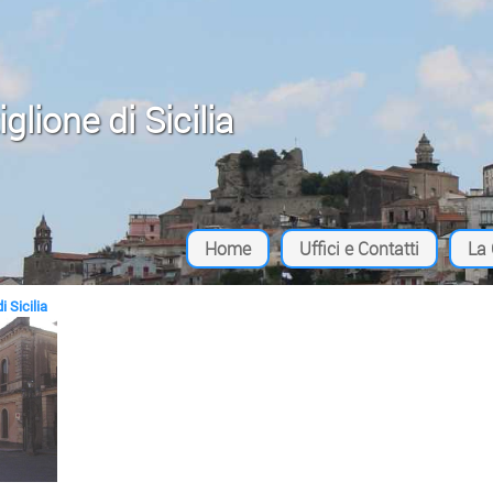
i e cookie di profilazione di terze parti. Continuando la navigazione acconsenti al l
lione di Sicilia
Home
Uffici e Contatti
La 
i Sicilia